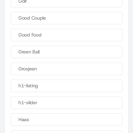
Golf
Good Couple
Good Food
Green Ball
Grosjean
h1-listing
h1-slider
Haas