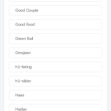
Good Couple
Good Food
Green Ball
Grosjean
h1-listing
h1-slider
Haas
Hadjar