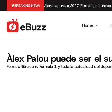
BREAKING NEW:
Alonso apunta a 2027: El bicampeón no cont
Home
F
Àlex Palou puede ser el su
FormulaNitro.com: Fórmula 1 y toda la actualidad del depo