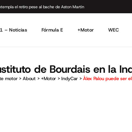
empla el retiro pese al bache de Aston Martin
1 – Noticias
Fórmula E
+Motor
WEC
stituto de Bourdais en la I
rte motor
>
About
>
+Motor
>
IndyCar
>
Àlex Palou puede ser el