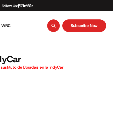
Follow Us:
WRC
Subscribe Now
Subscribe Now
ndyCar
 sustituto de Bourdais en la IndyCar