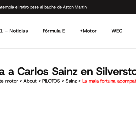
empla el retiro pese al bache de Aston Martin
1 – Noticias
Fórmula E
+Motor
WEC
a Carlos Sainz en Silversto
rte motor
>
About
>
PILOTOS
>
Sainz
>
La mala fortuna acompaña