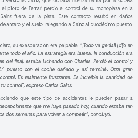
n
Silverstone
. Sainz, que luchaba intensamente por la octava
el piloto de Ferrari perdió el control de su monoplaza en la
Sainz fuera de la pista. Este contacto resultó en daños
n delantero y el suelo, relegando a Sainz al duodécimo puesto,
lerc, su exasperación era palpable. “
¡Todo va genial! [dijo en
nte todo el año. La estrategia era buena, la conducción era
del final, estaba luchando con Charles. Perdió el control y
12.º puesto con el coche dañado y así terminé. Otra gran
ntrol. Es realmente frustrante. Es increíble la cantidad de
u control”, expresó Carlos Sainz.
econociendo que este tipo de accidentes le pueden pasar a
decepcionante que me haya pasado hoy, cuando estaba tan
mos dos semanas para volver a competir”, concluyó.