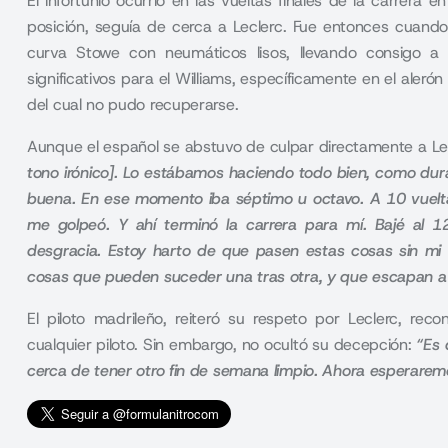
El infortunio ocurrió en las vueltas finales de la carrera e
posición, seguía de cerca a Leclerc. Fue entonces cuando 
curva Stowe con neumáticos lisos, llevando consigo a 
significativos para el Williams, específicamente en el aleró
del cual no pudo recuperarse.
Aunque el español se abstuvo de culpar directamente a Lec
tono irónico]. Lo estábamos haciendo todo bien, como dura
buena. En ese momento iba séptimo u octavo. A 10 vueltas 
me golpeó. Y ahí terminó la carrera para mí. Bajé al 
desgracia. Estoy harto de que pasen estas cosas sin mi co
cosas que pueden suceder una tras otra, y que escapan a t
El piloto madrileño, reiteró su respeto por Leclerc, r
cualquier piloto. Sin embargo, no ocultó su decepción:
“Es 
cerca de tener otro fin de semana limpio. Ahora esperare