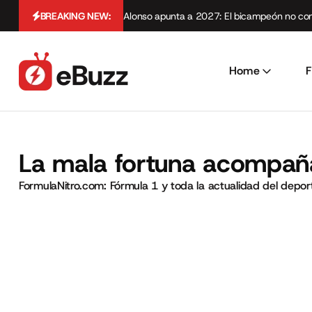
BREAKING NEW:
Alonso apunta a 2027: El bicampeón no cont
Home
F
La mala fortuna acompaña 
FormulaNitro.com: Fórmula 1 y toda la actualidad del depo