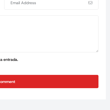
ta entrada.
Comment
Comment