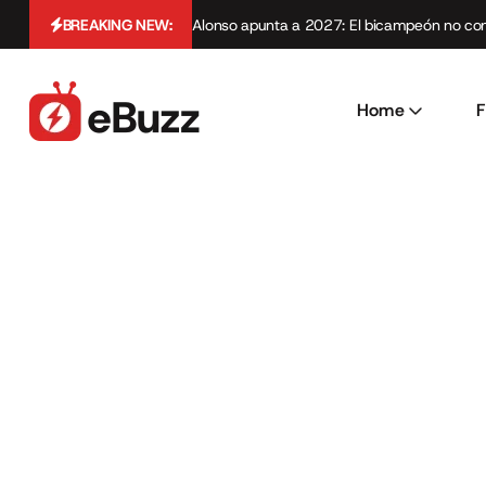
BREAKING NEW:
Alonso apunta a 2027: El bicampeón no cont
Home
F