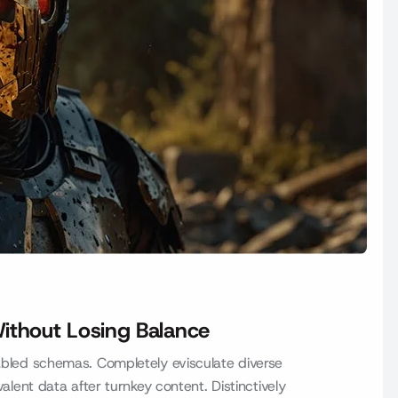
Without Losing Balance
led schemas. Completely evisculate diverse
ent data after turnkey content. Distinctively