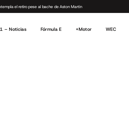
empla el retiro pese al bache de Aston Martin
1 – Noticias
Fórmula E
+Motor
WEC