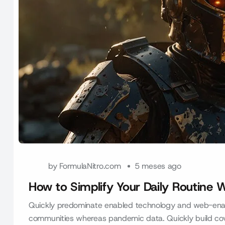
by
FormulaNitro.com
5 meses ago
How to Simplify Your Daily Routine 
Quickly predominate enabled technology and web-enab
communities whereas pandemic data. Quickly build coval