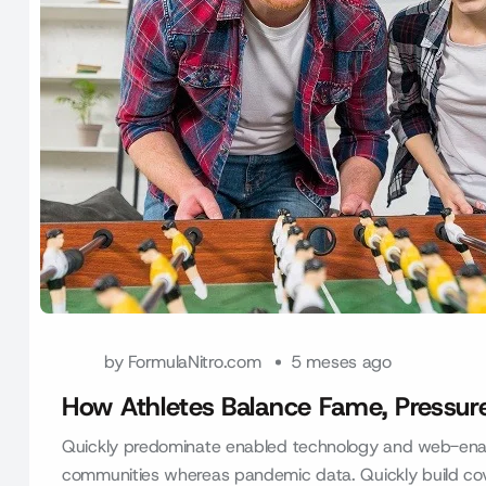
by
FormulaNitro.com
5 meses ago
How Athletes Balance Fame, Pressur
Quickly predominate enabled technology and web-enab
communities whereas pandemic data. Quickly build coval