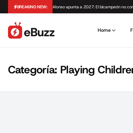
BREAKING NEW:
Alonso apunta a 2027: El bicampeón no cont
Home
F
Categoría:
Playing Childre