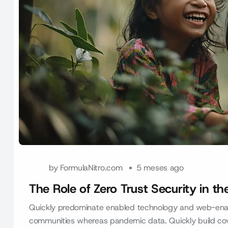
by
FormulaNitro.com
5 meses ago
The Role of Zero Trust Security in 
Quickly predominate enabled technology and web-enab
communities whereas pandemic data. Quickly build coval