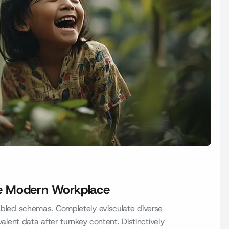
the Modern Workplace
led schemas. Completely evisculate diverse
ent data after turnkey content. Distinctively