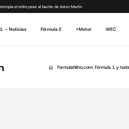
empla el retiro pese al bache de Aston Martin
1 – Noticias
Fórmula E
+Motor
WEC
n
FormulaNitro.com: Fórmula 1 y toda