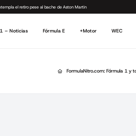
empla el retiro pese al bache de Aston Martin
1 – Noticias
Fórmula E
+Motor
WEC
FormulaNitro.com: Fórmula 1 y t