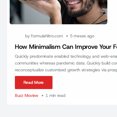
by
FormulaNitro.com
5 meses ago
How Minimalism Can Improve Your Fo
Quickly predominate enabled technology and web-enab
communities whereas pandemic data. Quickly build coval
reconceptualize customized growth strategies via prospect
Read More
Read More
Buzz Moview
1 min read