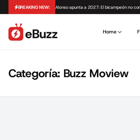
BREAKING NEW:
Alonso apunta a 2027: El bicampeón no cont
Home
F
Categoría:
Buzz Moview