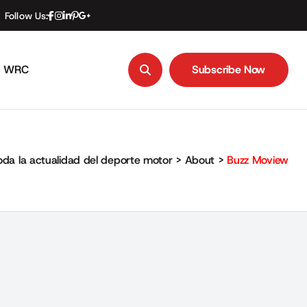
Follow Us:
WRC
Subscribe Now
Subscribe Now
oda la actualidad del deporte motor
>
About
>
Buzz Moview