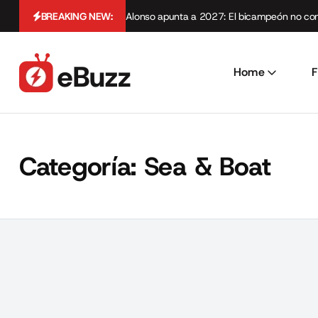
BREAKING NEW:
Alonso apunta a 2027: El bicampeón no cont
Home
F
Categoría:
Sea & Boat