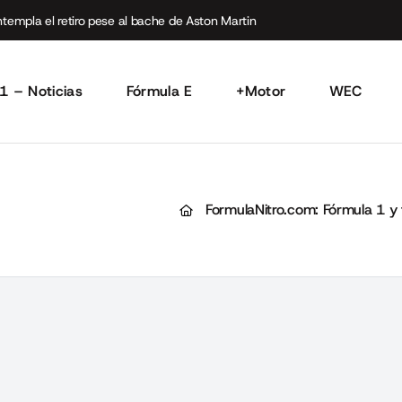
empla el retiro pese al bache de Aston Martin
1 – Noticias
Fórmula E
+Motor
WEC
FormulaNitro.com: Fórmula 1 y 