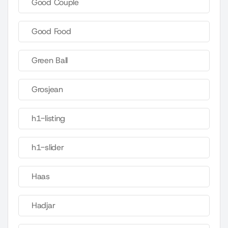
Good Couple
Good Food
Green Ball
Grosjean
h1-listing
h1-slider
Haas
Hadjar