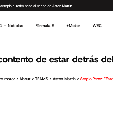
empla el retiro pese al bache de Aston Martin
1 – Noticias
Fórmula E
+Motor
WEC
contento de estar detrás del
rte motor
>
About
>
TEAMS
>
Aston Martin
>
Sergio Pérez: “Est