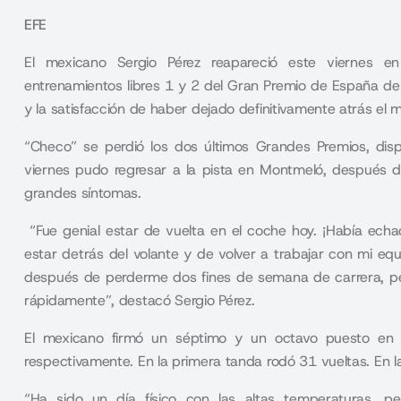
EFE
El mexicano Sergio Pérez reapareció este viernes en
entrenamientos libres 1 y 2 del Gran Premio de España d
y la satisfacción de haber dejado definitivamente atrás el 
“Checo” se perdió los dos últimos Grandes Premios, disp
viernes pudo regresar a la pista en Montmeló, después d
grandes síntomas.
“Fue genial estar de vuelta en el coche hoy. ¡Había ec
estar detrás del volante y de volver a trabajar con mi eq
después de perderme dos fines de semana de carrera, pe
rápidamente”, destacó Sergio Pérez.
El mexicano firmó un séptimo y un octavo puesto en 
respectivamente. En la primera tanda rodó 31 vueltas. En l
“Ha sido un día físico con las altas temperaturas, p