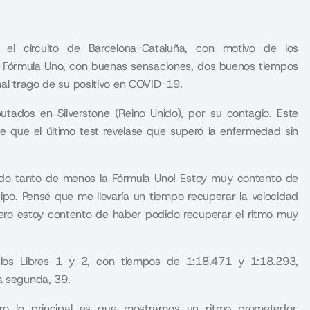
 el circuito de Barcelona-Cataluña, con motivo de los
e Fórmula Uno, con buenas sensaciones, dos buenos tiempos
mal trago de su positivo en COVID-19.
utados en Silverstone (Reino Unido), por su contagio. Este
e que el último test revelase que superó la enfermedad sin
hado tanto de menos la Fórmula Uno! Estoy muy contento de
uipo. Pensé que me llevaría un tiempo recuperar la velocidad
ro estoy contento de haber podido recuperar el ritmo muy
los Libres 1 y 2, con tiempos de 1:18.471 y 1:18.293,
a segunda, 39.
ero lo principal es que mostramos un ritmo prometedor.