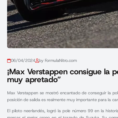
06/04/2024
by FormulaNitro.com
¡Max Verstappen consigue la po
muy apretado”
Max Verstappen se mostró encantado de conseguir la pole
posición de salida es realmente muy importante para la ca
El piloto neerlandés, logró la pole número 99 en la histo
marcar el mejor crono en el trazado de Suzuka. Su com