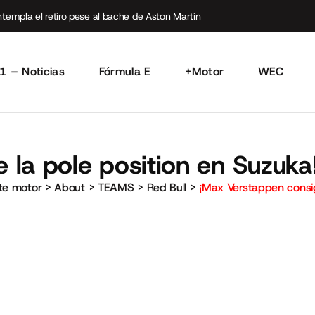
empla el retiro pese al bache de Aston Martin
1 – Noticias
Fórmula E
+Motor
WEC
 la pole position en Suzuka
rte motor
>
About
>
TEAMS
>
Red Bull
>
¡Max Verstappen consig