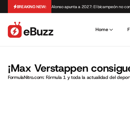
BREAKING NEW:
Alonso apunta a 2027: El bicampeón no cont
Home
F
¡Max Verstappen consigue
FormulaNitro.com: Fórmula 1 y toda la actualidad del depo