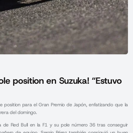
le position en Suzuka! “Estuvo
 position para el Gran Premio de Japón, enfatizando que la
rrera del domingo.
ria de Red Bull en la F1 y su pole número 36 tras conseguir
pañero de equipo, Sergio Pérez también consiguió un buen