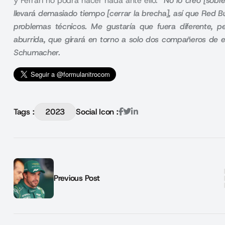
y Ferrari no podrá hacer nada ante ello.
“No lo creo [sobr
llevará demasiado tiempo [cerrar la brecha], así que Red 
problemas técnicos. Me gustaría que fuera diferente,
aburrida, que girará en torno a solo dos compañeros de e
Schumacher.
Tags :
2023
Social Icon :
Previous Post