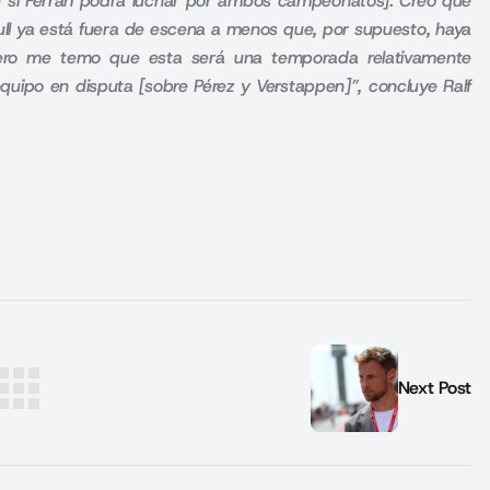
e si Ferrari podrá luchar por ambos campeonatos]. Creo que
Bull ya está fuera de escena a menos que, por supuesto, haya
 pero me temo que esta será una temporada relativamente
quipo en disputa [sobre Pérez y Verstappen]”, concluye Ralf
Next Post