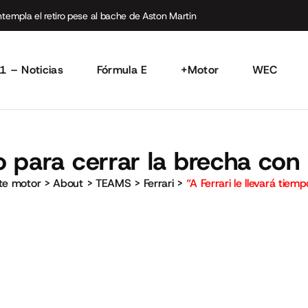
empla el retiro pese al bache de Aston Martin
1 – Noticias
Fórmula E
+Motor
WEC
po para cerrar la brecha con
rte motor
>
About
>
TEAMS
>
Ferrari
>
“A Ferrari le llevará tie