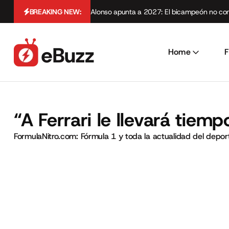
BREAKING NEW:
Alonso apunta a 2027: El bicampeón no cont
Home
F
“A Ferrari le llevará tiem
FormulaNitro.com: Fórmula 1 y toda la actualidad del depo