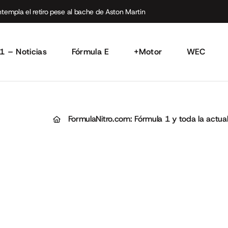
empla el retiro pese al bache de Aston Martin
1 – Noticias
Fórmula E
+Motor
WEC
FormulaNitro.com: Fórmula 1 y toda la actua