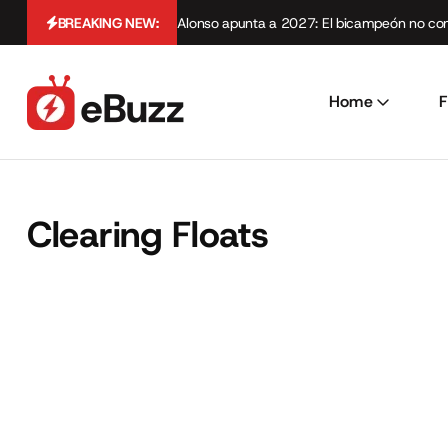
BREAKING NEW:
Alonso apunta a 2027: El bicampeón no cont
Home
F
Clearing Floats