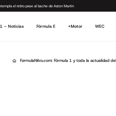
empla el retiro pese al bache de Aston Martin
1 – Noticias
Fórmula E
+Motor
WEC
FormulaNitro.com: Fórmula 1 y toda la actualidad d