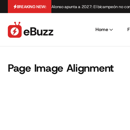
BREAKING NEW:
Alonso apunta a 2027: El bicampeón no cont
Home
F
Page Image Alignment