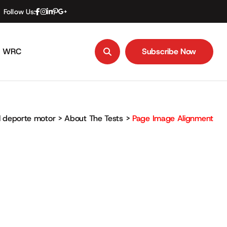
Follow Us:
WRC
Subscribe Now
Subscribe Now
el deporte motor
>
About The Tests
>
Page Image Alignment