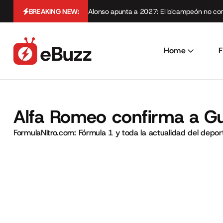
BREAKING NEW:
Alonso apunta a 2027: El bicampeón no cont
Home
F
Alfa Romeo confirma a 
FormulaNitro.com: Fórmula 1 y toda la actualidad del depo