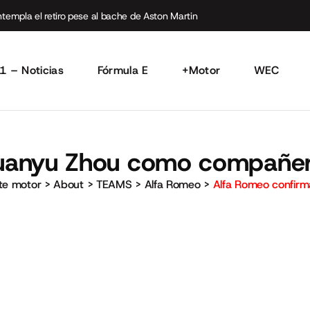
empla el retiro pese al bache de Aston Martin
1 – Noticias
Fórmula E
+Motor
WEC
Guanyu Zhou como compañer
rte motor
>
About
>
TEAMS
>
Alfa Romeo
>
Alfa Romeo confir