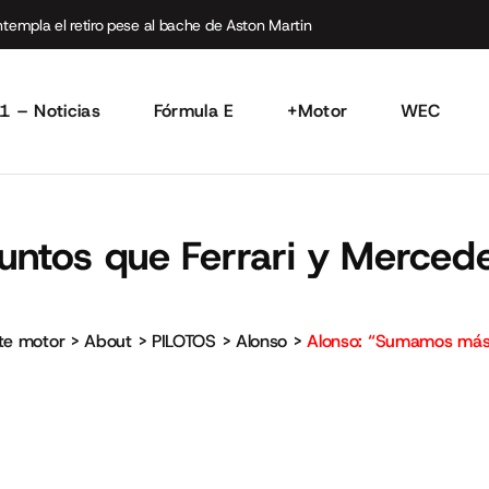
empla el retiro pese al bache de Aston Martin
1 – Noticias
Fórmula E
+Motor
WEC
ntos que Ferrari y Mercede
rte motor
>
About
>
PILOTOS
>
Alonso
>
Alonso: “Sumamos más 