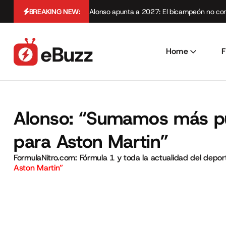
BREAKING NEW:
Alonso apunta a 2027: El bicampeón no cont
Home
F
Alonso: “Sumamos más pu
para Aston Martin”
FormulaNitro.com: Fórmula 1 y toda la actualidad del depo
Aston Martin”