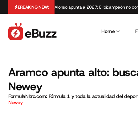
BREAKING NEW:
Alonso apunta a 2027: El bicampeón no cont
Home
F
Aramco apunta alto: busc
Newey
FormulaNitro.com: Fórmula 1 y toda la actualidad del depo
Newey