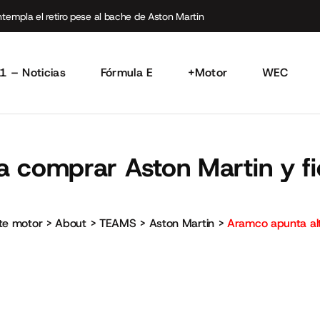
empla el retiro pese al bache de Aston Martin
1 – Noticias
Fórmula E
+Motor
WEC
a comprar Aston Martin y f
rte motor
>
About
>
TEAMS
>
Aston Martin
>
Aramco apunta alt