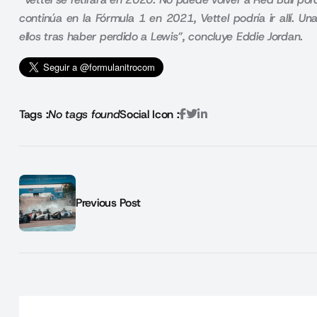
continúa en la Fórmula 1 en 2021, Vettel podría ir allí
. Un
ellos tras haber perdido a Lewis”, concluye Eddie Jordan
.
Tags :
No tags found
Social Icon :
Previous Post