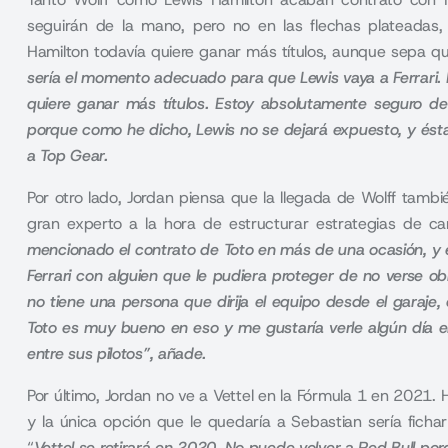
seguirán de la mano, pero no en las flechas plateadas,
Hamilton todavía quiere ganar más títulos, aunque sepa qu
sería el momento adecuado para que Lewis vaya a Ferrari. P
quiere ganar más títulos. Estoy absolutamente seguro 
porque como he dicho, Lewis no se dejará expuesto, y ésta
a Top Gear.
Por otro lado, Jordan piensa que la llegada de Wolff tambié
gran experto a la hora de estructurar estrategias de ca
mencionado el contrato de Toto en más de una ocasión, y es
Ferrari con alguien que le pudiera proteger de no verse ob
no tiene una persona que dirija el equipo desde el garaje
Toto es muy bueno en eso y me gustaría verle algún día e
entre sus pilotos”, añade.
Por último, Jordan no ve a Vettel en la Fórmula 1 en 2021.
y la única opción que le quedaría a Sebastian sería fich
“
Vettel se retirará en 2020. No puede volver a Red Bull por