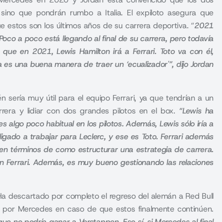
 sino que pondrán rumbo a Italia. El expiloto asegura que
e estos son los últimos años de su carrera deportiva. “
2021
oco a poco está llegando al final de su carrera, pero todavía
de que en 202
1, Lewis Hamilton irá a Ferrari. Toto va con él,
 es una buena manera de traer un ‘ecualizador'”, dijo Jordan
n sería muy útil para el equipo Ferrari, ya que tendrían a un
rrera y lidiar con dos grandes pilotos en el box.
“
Lewis ha
 algo poco habitual en los pilotos. Además, Lewis sólo iría a
ligado a trabajar para Leclerc, y ese es Toto
. Ferrari además
, en términos de como estructurar una estrategia de carrera.
n Ferrari. Además, es muy bueno gestionando las relaciones
 Ha descartado por completo el regreso del alemán a Red Bull
ar por Mercedes en caso de que estos finalmente continúen.
que no podría ganar a Verstappen. Eso sí, si Mercedes al final