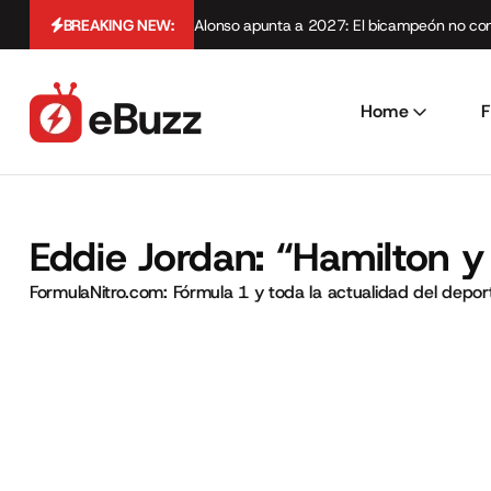
BREAKING NEW:
Alonso apunta a 2027: El bicampeón no cont
Home
F
Eddie Jordan: “Hamilton y
FormulaNitro.com: Fórmula 1 y toda la actualidad del depo