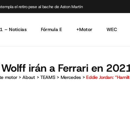
empla el retiro pese al bache de Aston Martin
1 – Noticias
Fórmula E
+Motor
WEC
 Wolff irán a Ferrari en 202
rte motor
>
About
>
TEAMS
>
Mercedes
>
Eddie Jordan: “Hamilt