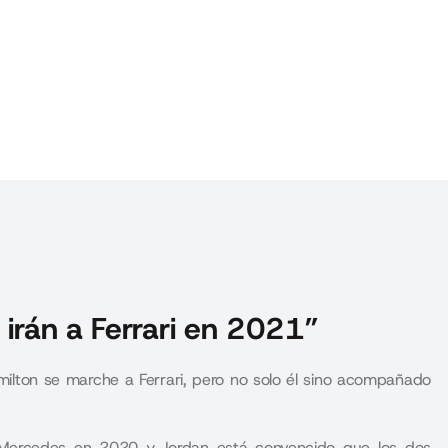
 irán a Ferrari en 2021”
ilton se marche a Ferrari, pero no solo él sino acompañado
 Mercedes en 2020 y Jordan está convencido que los dos