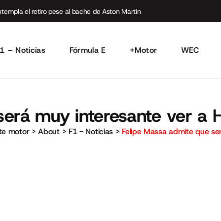
empla el retiro pese al bache de Aston Martin
1 – Noticias
Fórmula E
+Motor
WEC
erá muy interesante ver a H
rte motor
>
About
>
F1 - Noticias
>
Felipe Massa admite que ser