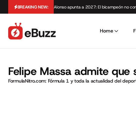
BREAKING NEW:
Alonso apunta a 2027: El bicampeón no cont
Home
F
Felipe Massa admite que s
FormulaNitro.com: Fórmula 1 y toda la actualidad del depo