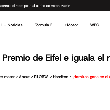
empla el retiro pese al bache de Aston Martin
1 – Noticias
Fórmula E
+Motor
WEC
Premio de Eifel e iguala el 
rte motor
>
About
>
PILOTOS
>
Hamilton
>
¡Hamilton gana en el 