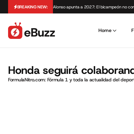
BREAKING NEW:
Alonso apunta a 2027: El bicampeón no cont
Home
F
Honda seguirá colaboran
FormulaNitro.com: Fórmula 1 y toda la actualidad del depo