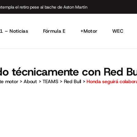
empla el retiro pese al bache de Aston Martin
1 – Noticias
Fórmula E
+Motor
WEC
do técnicamente con Red Bu
rte motor
>
About
>
TEAMS
>
Red Bull
>
Honda seguirá colabor