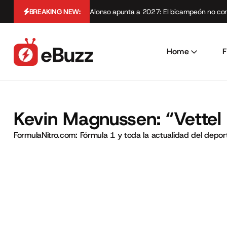
BREAKING NEW:
Alonso apunta a 2027: El bicampeón no cont
Home
F
Kevin Magnussen: “Vettel n
FormulaNitro.com: Fórmula 1 y toda la actualidad del depo