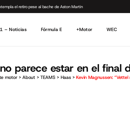
empla el retiro pese al bache de Aston Martin
1 – Noticias
Fórmula E
+Motor
WEC
o parece estar en el final 
rte motor
>
About
>
TEAMS
>
Haas
>
Kevin Magnussen: “Vettel n