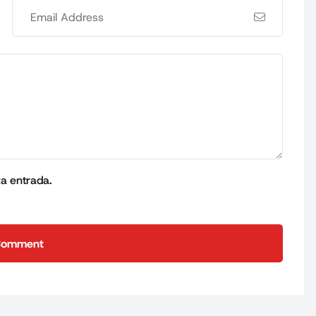
ta entrada.
Comment
Comment