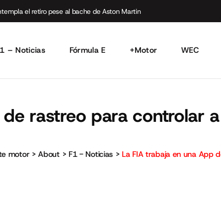
empla el retiro pese al bache de Aston Martin
1 – Noticias
Fórmula E
+Motor
WEC
 de rastreo para controlar 
rte motor
>
About
>
F1 - Noticias
>
La FIA trabaja en una App d