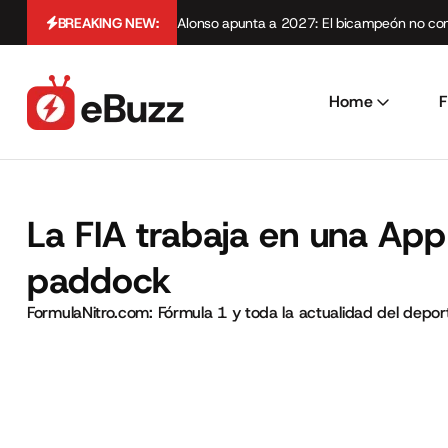
BREAKING NEW:
Alonso apunta a 2027: El bicampeón no cont
Home
F
La FIA trabaja en una App
paddock
FormulaNitro.com: Fórmula 1 y toda la actualidad del depo