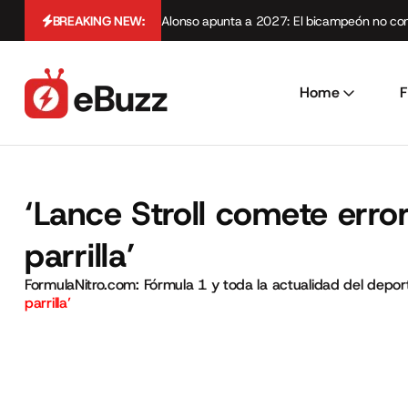
BREAKING NEW:
Alonso apunta a 2027: El bicampeón no cont
Home
F
‘Lance Stroll comete erro
parrilla’
FormulaNitro.com: Fórmula 1 y toda la actualidad del depo
parrilla’