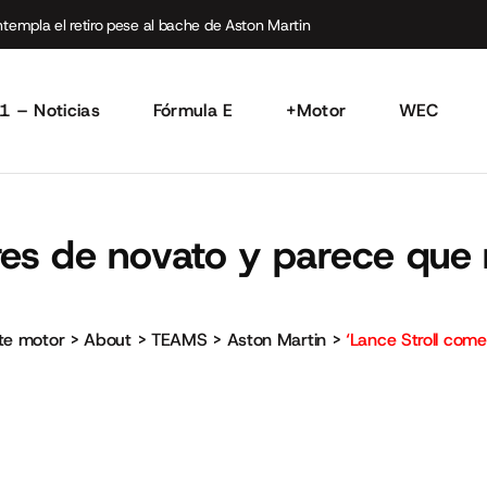
empla el retiro pese al bache de Aston Martin
1 – Noticias
Fórmula E
+Motor
WEC
res de novato y parece que n
rte motor
>
About
>
TEAMS
>
Aston Martin
>
‘Lance Stroll come