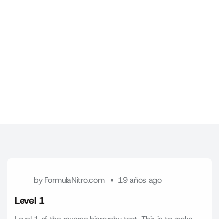
by
FormulaNitro.com
19 años ago
Level 1
Level 1 of the reverse hierarchy test. This is to make