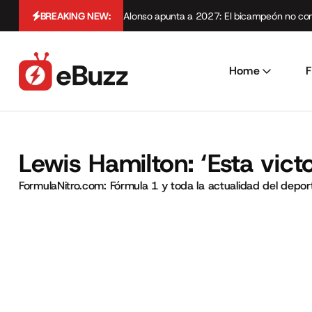
BREAKING NEW:
Alonso apunta a 2027: El bicampeón no cont
Home
F
Lewis Hamilton: ‘Esta vict
FormulaNitro.com: Fórmula 1 y toda la actualidad del depo