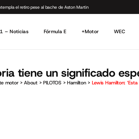
empla el retiro pese al bache de Aston Martin
1 – Noticias
Fórmula E
+Motor
WEC
oria tiene un significado esp
rte motor
>
About
>
PILOTOS
>
Hamilton
>
Lewis Hamilton: ‘Esta 