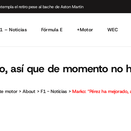
empla el retiro pese al bache de Aston Martin
1 – Noticias
Fórmula E
+Motor
WEC
o, así que de momento no h
rte motor
>
About
>
F1 - Noticias
>
Marko: “Pérez ha mejorado,