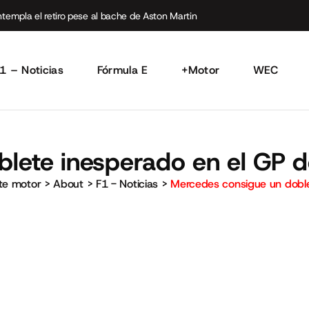
empla el retiro pese al bache de Aston Martin
1 – Noticias
Fórmula E
+Motor
WEC
lete inesperado en el GP d
rte motor
>
About
>
F1 - Noticias
>
Mercedes consigue un doble