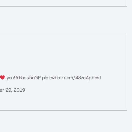
you!
#RussianGP
pic.twitter.com/48zcApbnsJ
er 29, 2019