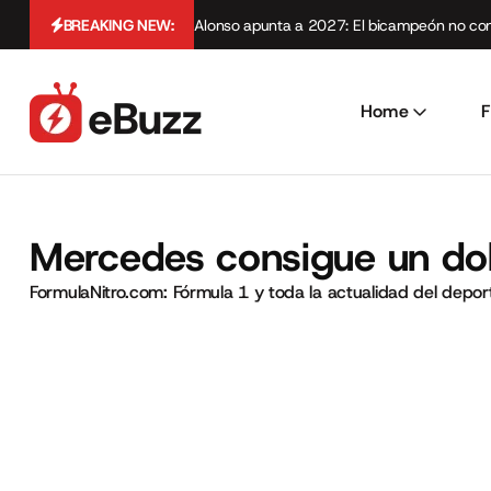
BREAKING NEW:
Alonso apunta a 2027: El bicampeón no cont
Home
F
Mercedes consigue un dob
FormulaNitro.com: Fórmula 1 y toda la actualidad del depo