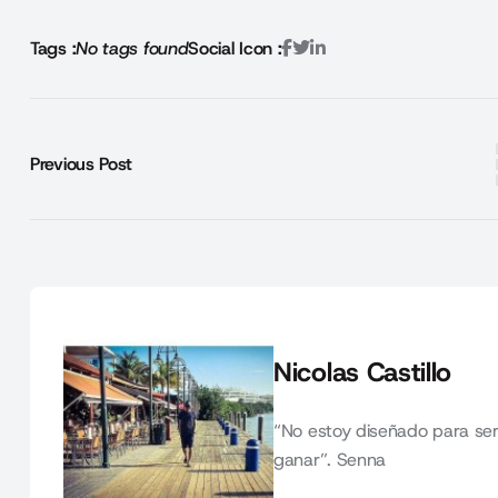
Tags :
No tags found
Social Icon :
Previous Post
Nicolas Castillo
“No estoy diseñado para ser
ganar”. Senna