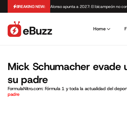
BREAKING NEW:
Alonso apunta a 2027: El bicampeón no cont
Home
F
Mick Schumacher evade un
su padre
FormulaNitro.com: Fórmula 1 y toda la actualidad del depo
padre