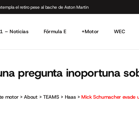
empla el retiro pese al bache de Aston Martin
1 – Noticias
Fórmula E
+Motor
WEC
a pregunta inoportuna sobr
rte motor
>
About
>
TEAMS
>
Haas
>
Mick Schumacher evade un