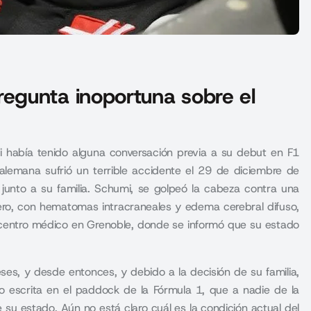
egunta inoportuna sobre el
 si había tenido alguna conversación previa a su debut en F1
lemana sufrió un terrible accidente el 29 de diciembre de
junto a su familia. Schumi, se golpeó la cabeza contra una
ero, con hematomas intracraneales y edema cerebral difuso,
 centro médico en Grenoble, donde se informó que su estado
es, y desde entonces, y debido a la decisión de su familia,
no escrita en el paddock de la Fórmula 1, que a nadie de la
su estado. Aún no está claro cuál es la condición actual del