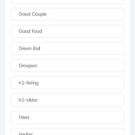
Good Couple
Good Food
Green Ball
Grosjean
h1-listing
h1-slider
Haas
Hadjar