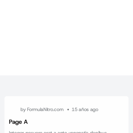
by
FormulaNitro.com
15 años ago
Page A
Integer posuere erat a ante venenatis dapibus