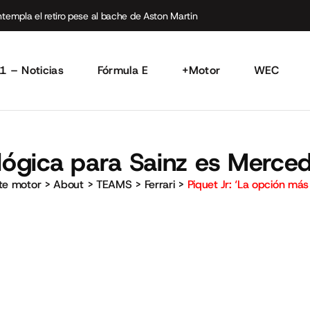
empla el retiro pese al bache de Aston Martin
1 – Noticias
Fórmula E
+Motor
WEC
 lógica para Sainz es Merce
rte motor
>
About
>
TEAMS
>
Ferrari
>
Piquet Jr: ‘La opción má