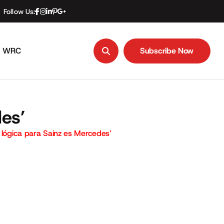
Follow Us:
WRC
Subscribe Now
Subscribe Now
des’
s lógica para Sainz es Mercedes’