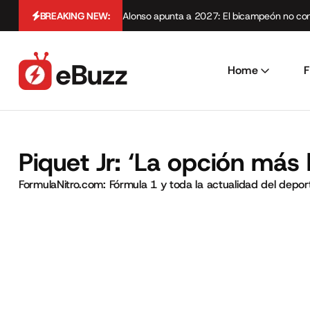
BREAKING NEW:
Alonso apunta a 2027: El bicampeón no cont
Home
F
Piquet Jr: ‘La opción más
FormulaNitro.com: Fórmula 1 y toda la actualidad del depo