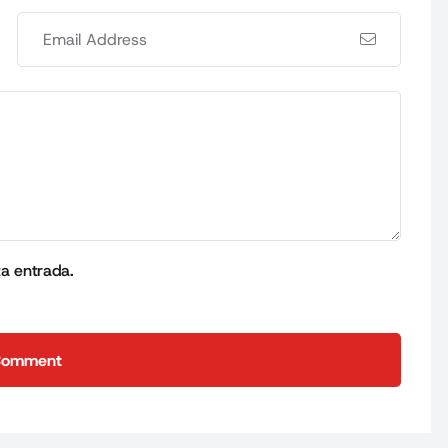
ta entrada.
Comment
Comment