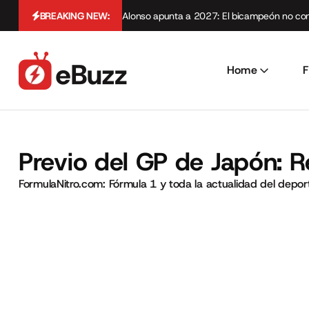
BREAKING NEW:
Alonso apunta a 2027: El bicampeón no cont
Home
F
Previo del GP de Japón: R
FormulaNitro.com: Fórmula 1 y toda la actualidad del depo