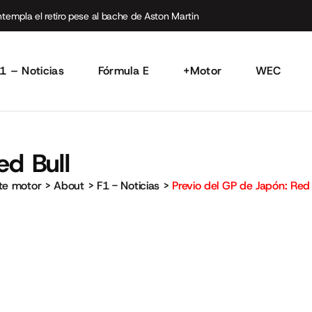
empla el retiro pese al bache de Aston Martin
1 – Noticias
Fórmula E
+Motor
WEC
ed Bull
rte motor
>
About
>
F1 - Noticias
>
Previo del GP de Japón: Red 