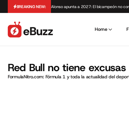
BREAKING NEW:
Alonso apunta a 2027: El bicampeón no cont
Home
F
Red Bull no tiene excusa
FormulaNitro.com: Fórmula 1 y toda la actualidad del depo