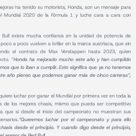
ejoras ha tenido su motorista, Honda, son un mensaje para
 el Mundial 2020 de la Fórmula 1 y luche cara a cara con
Bull existe mucha confianza en la unidad de potencia de
 poco a poco vuelven a brillar en la marca austriaca, que sin
endo el contrato de Max Verstappen hasta 2023, quien
cto. “
Honda ha mejorado mucho este año y han cumplido
mos que lo iban a cumplir.
Esto significa que ya no tenemos
ste año pienso que podemos ganar más de cinco carreras”,
uiere luchar por ganar el Mundial por primera vez en toda la
unos de los mejores chasis, mismo que pueda ser competitivo
ra que si desde el inicio del campeonato no muestran sus
ersarios.
“
Queremos luchar por el campeonato y para ello
hasis desde el principio.
Y cuando digo desde el principio,
 el asesor de Red Bull
.