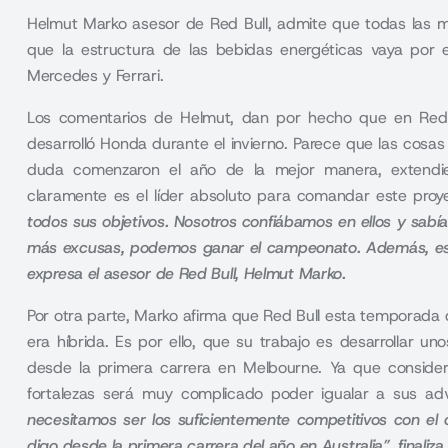
Helmut Marko asesor de Red Bull, admite que todas las m
que la estructura de las bebidas energéticas vaya por
Mercedes y Ferrari.
Los comentarios de Helmut, dan por hecho que en Red 
desarrolló Honda durante el invierno. Parece que las cosas
duda comenzaron el año de la mejor manera, extendi
claramente es el líder absoluto para comandar este proye
todos sus objetivos.
Nosotros confiábamos en ellos y sabía
más excusas, podemos ganar el campeonato
. Además, e
expresa el asesor de Red Bull, Helmut Marko
.
Por otra parte, Marko afirma que Red Bull esta temporada q
era híbrida. Es por ello, que su trabajo es desarrollar 
desde la primera carrera en Melbourne. Ya que conside
fortalezas será muy complicado poder igualar a sus adv
necesitamos ser los suficientemente competitivos con el c
digo desde la primera carrera del año en Australia”, finaliza