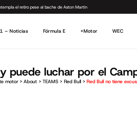
empla el retiro pese al bache de Aston Martin
1 – Noticias
Fórmula E
+Motor
WEC
s y puede luchar por el Cam
rte motor
>
About
>
TEAMS
>
Red Bull
>
Red Bull no tiene excu