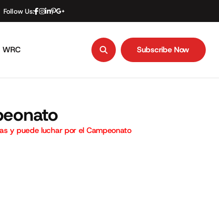
Follow Us:
WRC
Subscribe Now
Subscribe Now
peonato
sas y puede luchar por el Campeonato