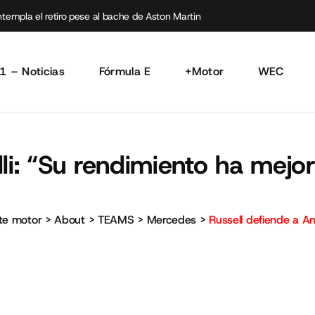
empla el retiro pese al bache de Aston Martin
1 – Noticias
Fórmula E
+Motor
WEC
lli: “Su rendimiento ha mejo
rte motor
>
About
>
TEAMS
>
Mercedes
>
Russell defiende a An