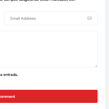
ta entrada.
Comment
Comment