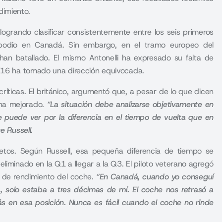
imiento.
logrando clasificar consistentemente entre los seis primeros
 podio en Canadá. Sin embargo, en el tramo europeo del
r han batallado. El mismo Antonelli ha expresado su falta de
 W16 ha tomado una dirección equivocada.
críticas. El británico, argumentó que, a pesar de lo que dicen
i ha mejorado.
“La situación debe analizarse objetivamente en
 puede ver por la diferencia en el tiempo de vuelta que en
ge Russell.
cretos. Según Russell, esa pequeña diferencia de tiempo se
liminado en la Q1 a llegar a la Q3. El piloto veterano agregó
a de rendimiento del coche.
“En Canadá, cuando yo conseguí
, solo estaba a tres décimas de mí. El coche nos retrasó a
ás en esa posición. Nunca es fácil cuando el coche no rinde