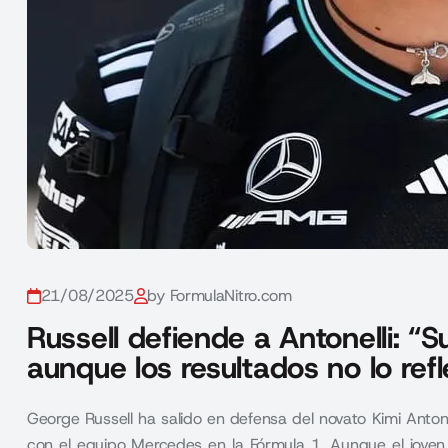
21/08/2025
by FormulaNitro.com
Russell defiende a Antonelli: “
aunque los resultados no lo refl
George Russell ha salido en defensa del novato Kimi Anton
con el equipo Mercedes en la Fórmula 1. Aunque el joven i