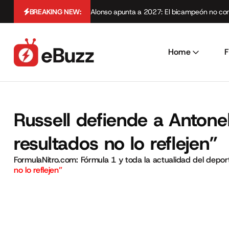
BREAKING NEW:
Alonso apunta a 2027: El bicampeón no cont
Home
F
Russell defiende a Antone
resultados no lo reflejen”
FormulaNitro.com: Fórmula 1 y toda la actualidad del depo
no lo reflejen”