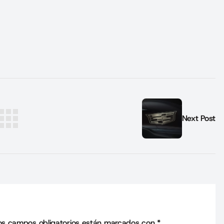
Next Post
os campos obligatorios están marcados con
*