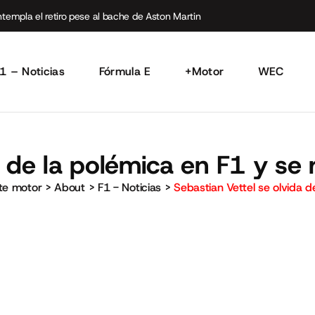
empla el retiro pese al bache de Aston Martin
1 – Noticias
Fórmula E
+Motor
WEC
 de la polémica en F1 y se r
rte motor
>
About
>
F1 - Noticias
>
Sebastian Vettel se olvida de