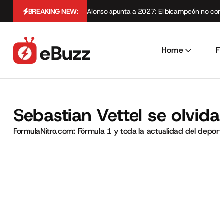
BREAKING NEW:
Alonso apunta a 2027: El bicampeón no cont
Home
F
Sebastian Vettel se olvida
FormulaNitro.com: Fórmula 1 y toda la actualidad del depo