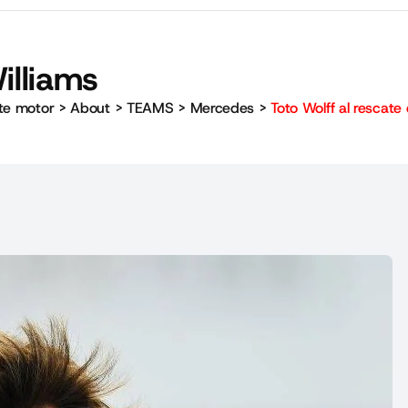
illiams
rte motor
>
About
>
TEAMS
>
Mercedes
>
Toto Wolff al rescate