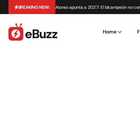
BREAKING NEW:
Alonso apunta a 2027: El bicampeón no cont
Home
F