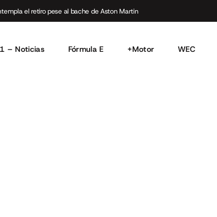
empla el retiro pese al bache de Aston Martin
1 – Noticias
Fórmula E
+Motor
WEC