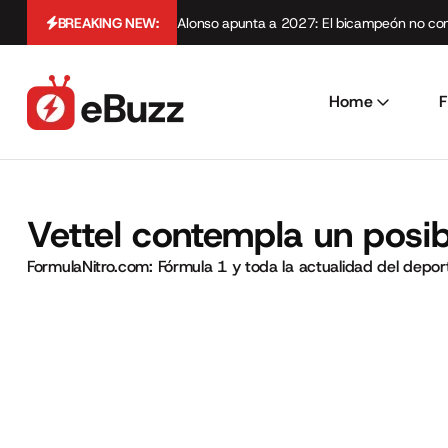
BREAKING NEW:
Alonso apunta a 2027: El bicampeón no cont
Home
F
Vettel contempla un posib
FormulaNitro.com: Fórmula 1 y toda la actualidad del depo