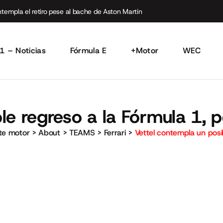
empla el retiro pese al bache de Aston Martin
1 – Noticias
Fórmula E
+Motor
WEC
le regreso a la Fórmula 1, 
rte motor
>
About
>
TEAMS
>
Ferrari
>
Vettel contempla un posi