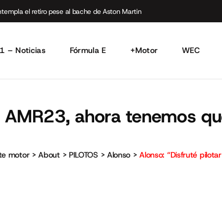
empla el retiro pese al bache de Aston Martin
1 – Noticias
Fórmula E
+Motor
WEC
 el AMR23, ahora tenemos qu
rte motor
>
About
>
PILOTOS
>
Alonso
>
Alonso: “Disfruté pilo