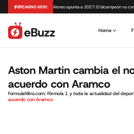
BREAKING NEW:
Alonso apunta a 2027: El bicampeón no cont
Home
F
Aston Martin cambia el n
acuerdo con Aramco
FormulaNitro.com: Fórmula 1 y toda la actualidad del depo
acuerdo con Aramco