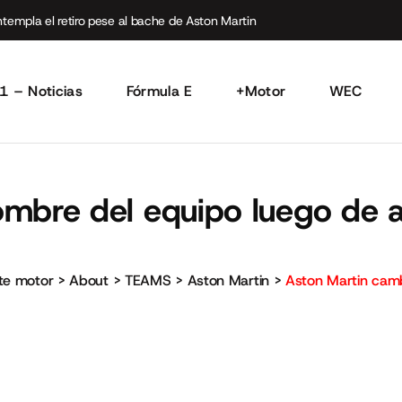
empla el retiro pese al bache de Aston Martin
1 – Noticias
Fórmula E
+Motor
WEC
ombre del equipo luego de 
rte motor
>
About
>
TEAMS
>
Aston Martin
>
Aston Martin camb