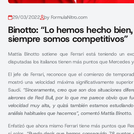
29/03/2022
by FormulaNitro.com
Binotto: “Lo hemos hecho bie
siempre somos competitivos”
Mattia Binotto sotiene que Ferrari está teniendo un 
disputadas los italianos tienen más puntos que Mercedes y 
El jefe de
Ferrari,
reconoce que el comienzo de temporad
mostró una velocidad máxima significativamente superior
Saudí.
“Sinceramente, creo que son dos situaciones difer
alerones de Red Bull, por lo que me parece obvio que f
velocidad muy alta, y quizá también estamos estudiando s
análisis habituales que hacemos”, comentó Mattia Binotto.
Enfatizó que ahora mismo Ferrari tiene más puntos que Red
sí solos.
“Puedo decir que hemos conseguido 78 puntos d