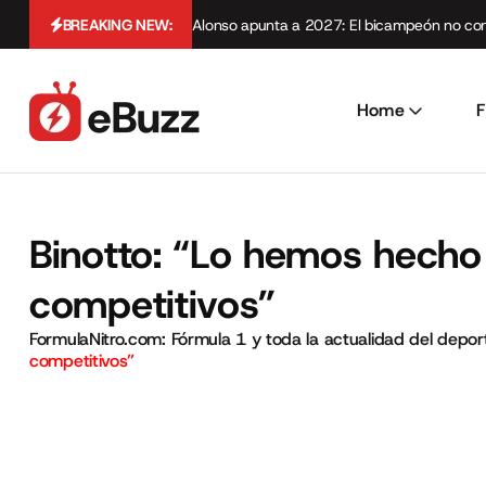
BREAKING NEW:
Alonso apunta a 2027: El bicampeón no cont
Home
F
Binotto: “Lo hemos hech
competitivos”
FormulaNitro.com: Fórmula 1 y toda la actualidad del depo
competitivos”