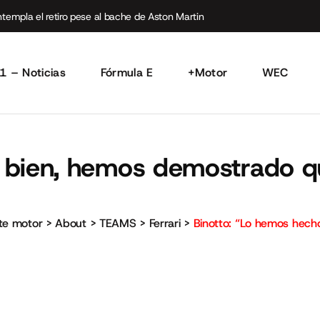
empla el retiro pese al bache de Aston Martin
1 – Noticias
Fórmula E
+Motor
WEC
o bien, hemos demostrado 
rte motor
>
About
>
TEAMS
>
Ferrari
>
Binotto: “Lo hemos hec