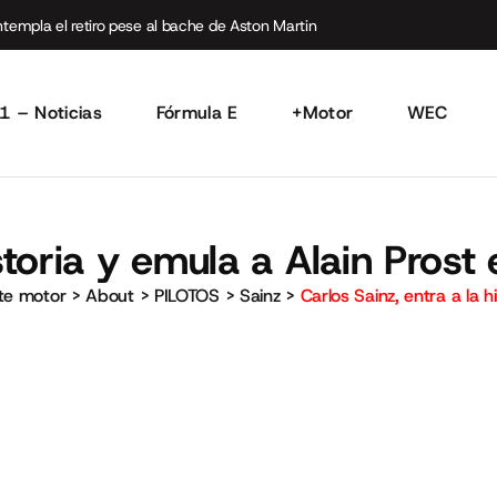
empla el retiro pese al bache de Aston Martin
1 – Noticias
Fórmula E
+Motor
WEC
istoria y emula a Alain Prost
rte motor
>
About
>
PILOTOS
>
Sainz
>
Carlos Sainz, entra a la 