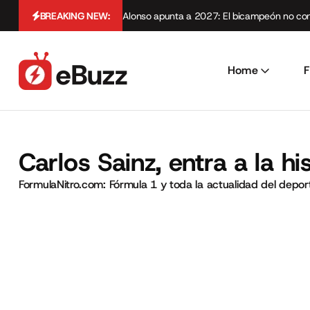
BREAKING NEW:
Alonso apunta a 2027: El bicampeón no cont
Home
F
Carlos Sainz, entra a la h
FormulaNitro.com: Fórmula 1 y toda la actualidad del depo