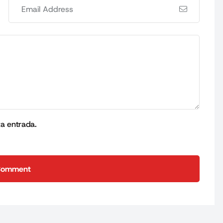
ta entrada.
Comment
Comment