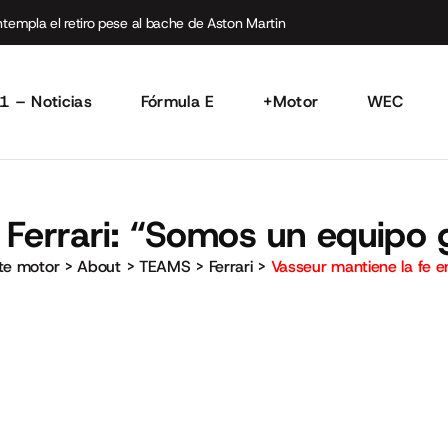
empla el retiro pese al bache de Aston Martin
1 – Noticias
Fórmula E
+Motor
WEC
n Ferrari: “Somos un equipo
rte motor
>
About
>
TEAMS
>
Ferrari
>
Vasseur mantiene la fe e