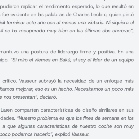
pudieron replicar el rendimiento esperado, lo que resultó en
 fue evidente en las palabras de Charles Leclerc, quien pintó
cil terminar este año con al menos una victoria. Ni siquiera el
ll se ha recuperado muy bien en las últimas dos carreras”,
mantuvo una postura de liderazgo firme y positiva. En una
uipo.
“Si miro el viernes en Bakú, sí soy el líder de un equipo
s crítico. Vasseur subrayó la necesidad de un enfoque más
tamos mejorar, eso es un hecho. Necesitamos un poco más
e nos presentan”, declaró.
McLaren comparten características de diseño similares en sus
lidades.
“Nuestro problema es que los fines de semana en los
do a que algunas características de nuestro coche son muy
ampoco podemos hacerlo”, explicó Vasseur.