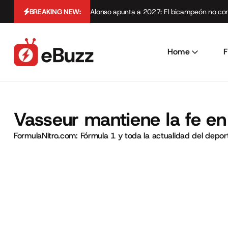
BREAKING NEW:
Alonso apunta a 2027: El bicampeón no cont
Home
F
Vasseur mantiene la fe e
FormulaNitro.com: Fórmula 1 y toda la actualidad del depo