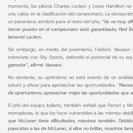
momento, los pilotos Charles Leclerc y Lewis Hamilton no 
una caída en la clasificación del campeonato. La decepción
un panorama sombrío para el resto del año.
“Se ve muy difí
tercer puesto en el campeonato está garantizado; Red Bu
lamentó Leclerc.
Sin embargo, en medio del pesimismo, Frédéric Vasseur 
entrevista con
Sky Sports
, defendió el potencial de su eq
ganador”, afirmó Vasseur.
No obstante, su optimismo no está exento de un análisi
astuto y eficaz para aprovechar las oportunidades.
“Necesi
de oportunismo, aprovechar mejor las oportunidades que s
El jefe del equipo italiano, también señaló que Ferrari y 
monoplazas, lo que los hace vulnerables a las mismas debi
que McLaren tiene dificultades, nosotros también. Debi
parecidas a las de McLaren, si ellos no brillan, nosotros t