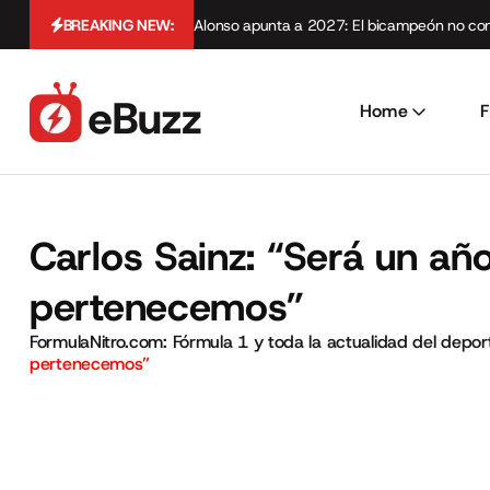
BREAKING NEW:
Alonso apunta a 2027: El bicampeón no cont
Home
F
Carlos Sainz: “Será un año
pertenecemos”
FormulaNitro.com: Fórmula 1 y toda la actualidad del depo
pertenecemos”