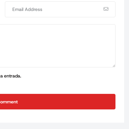
ta entrada.
Comment
Comment