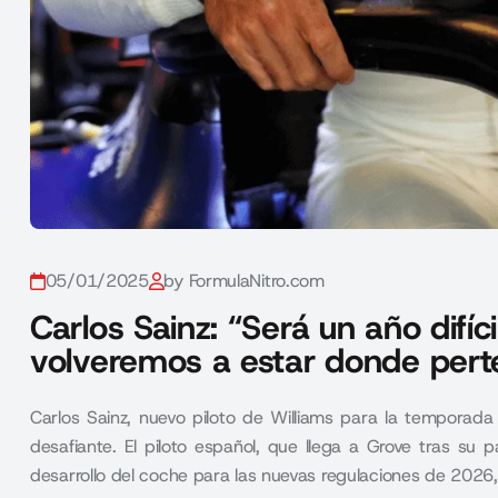
05/01/2025
by FormulaNitro.com
Carlos Sainz: “Será un año difíc
volveremos a estar donde per
Carlos Sainz, nuevo piloto de Williams para la temporad
desafiante. El piloto español, que llega a Grove tras su 
desarrollo del coche para las nuevas regulaciones de 2026,