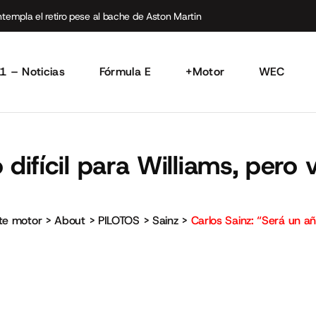
empla el retiro pese al bache de Aston Martin
1 – Noticias
Fórmula E
+Motor
WEC
 difícil para Williams, per
rte motor
>
About
>
PILOTOS
>
Sainz
>
Carlos Sainz: “Será un añ