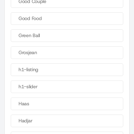
Good Couple
Good Food
Green Ball
Grosjean
h1-listing
h1-slider
Haas
Hadjar