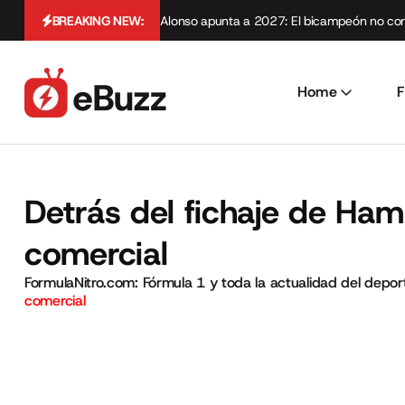
BREAKING NEW:
Alonso apunta a 2027: El bicampeón no cont
Home
F
Detrás del fichaje de Hami
comercial
FormulaNitro.com: Fórmula 1 y toda la actualidad del depo
comercial