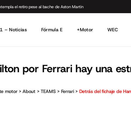
empla el retiro pese al bache de Aston Martin
1 – Noticias
Fórmula E
+Motor
WEC
lton por Ferrari hay una es
rte motor
>
About
>
TEAMS
>
Ferrari
>
Detrás del fichaje de Ham