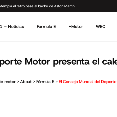
empla el retiro pese al bache de Aston Martin
1 – Noticias
Fórmula E
+Motor
WEC
porte Motor presenta el ca
rte motor
>
About
>
Fórmula E
>
El Consejo Mundial del Deporte