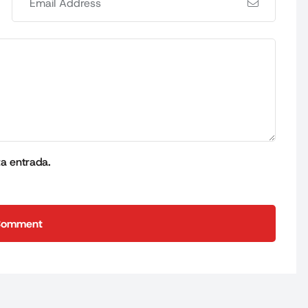
ta entrada.
Comment
Comment