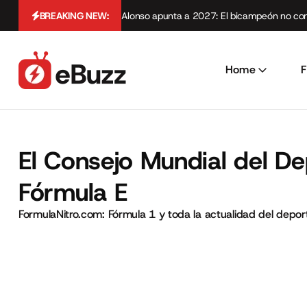
BREAKING NEW:
Alonso apunta a 2027: El bicampeón no cont
Home
F
El Consejo Mundial del De
Fórmula E
FormulaNitro.com: Fórmula 1 y toda la actualidad del depo