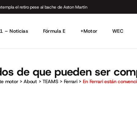
empla el retiro pese al bache de Aston Martin
1 – Noticias
Fórmula E
+Motor
WEC
idos de que pueden ser com
rte motor
>
About
>
TEAMS
>
Ferrari
>
En Ferrari están conven