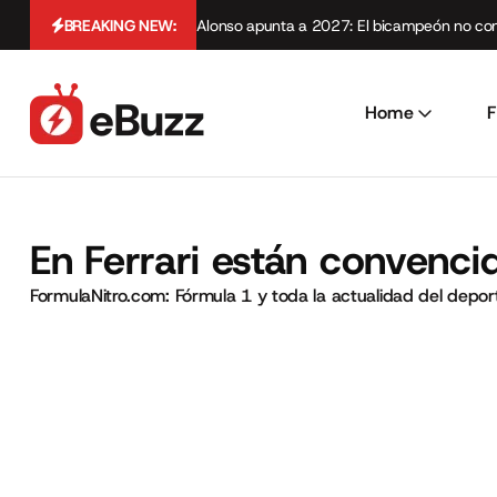
BREAKING NEW:
Alonso apunta a 2027: El bicampeón no cont
Home
F
En Ferrari están convenc
FormulaNitro.com: Fórmula 1 y toda la actualidad del depo