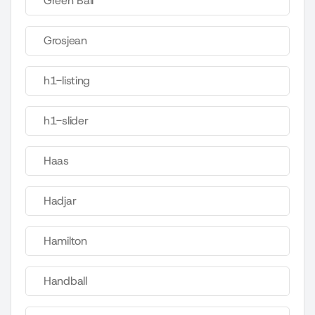
Green Ball
Grosjean
h1-listing
h1-slider
Haas
Hadjar
Hamilton
Handball